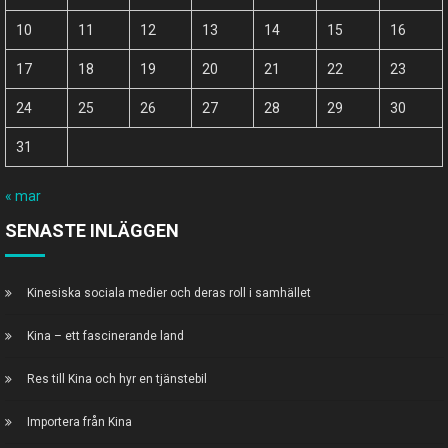
10
11
12
13
14
15
16
17
18
19
20
21
22
23
24
25
26
27
28
29
30
31
« mar
SENASTE INLÄGGEN
Kinesiska sociala medier och deras roll i samhället
Kina – ett fascinerande land
Res till Kina och hyr en tjänstebil
Importera från Kina