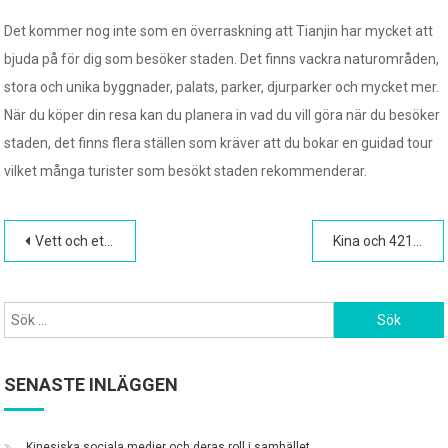
Det kommer nog inte som en överraskning att Tianjin har mycket att
bjuda på för dig som besöker staden. Det finns vackra naturområden,
stora och unika byggnader, palats, parker, djurparker och mycket mer.
När du köper din resa kan du planera in vad du vill göra när du besöker
staden, det finns flera ställen som kräver att du bokar en guidad tour
vilket många turister som besökt staden rekommenderar.
Inläggsnavigering
Vett och etikett i Kina
Kina och 421-problemet
Sök
efter:
SENASTE INLÄGGEN
Kinesiska sociala medier och deras roll i samhället