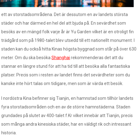
ett av storstadsområdena. Det är dessutom en av landets största
städer och har därmed en hel del att bjuda på. En sevärdhet som
besöks av en mängd folk varje år är Yu Garden vilket är en otroligt fin
trädgård som på 1980-talet blev utsedd till ett nationellt monument. I
staden kan du också hitta Kinas högsta byggnad som står på över 630
meter. Om du ska besöka
Shanghai
rekommenderas det att du
stannar en längre stund för att ha tid till att besöka alla fantastiska
platser. Precis som i resten av landet finns det sevärdheter som du
kanske inte hört talas om tidigare, men som är värda ett besök.
I nordöstra Kina befinner sig Tianjin, en hamnstad som tillhör landets
fyra storstadsområden och en av de större hamnstäderna. Staden
grundades på slutet av 400-talet f.Kr vilket innebär att Tianjin, precis
som många andra kinesiska städer, har en väldigt rik och intressant
historia.