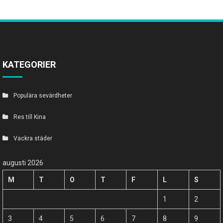
KATEGORIER
Populära sevärdheter
Res till Kina
Vackra städer
augusti 2026
M
T
O
T
F
L
S
1
2
3
4
5
6
7
8
9