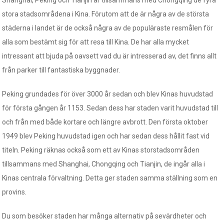
Shanghai, Peking och Tianjin är tillsammans med Chongqing de fyra
stora stadsområdena i Kina. Förutom att de är några av de största
städerna i landet är de också några av de populäraste resmålen för
alla som bestämt sig för att resa till Kina. De har alla mycket
intressant att bjuda på oavsett vad du är intresserad av, det finns allt
från parker till fantastiska byggnader.
Peking grundades för över 3000 år sedan och blev Kinas huvudstad
för första gången år 1153. Sedan dess har staden varit huvudstad till
och från med både kortare och längre avbrott. Den första oktober
1949 blev Peking huvudstad igen och har sedan dess hållit fast vid
titeln. Peking räknas också som ett av Kinas storstadsområden
tillsammans med Shanghai, Chongqing och Tianjin, de ingår alla i
Kinas centrala förvaltning. Detta ger staden samma ställning som en
provins.
Du som besöker staden har många alternativ på sevärdheter och