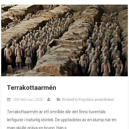
Terrakottaarmén
13th februari 2020
Posted in
Populära sevärdheter
Terrakottaarmén är ett område där det finns tusentals
lerfigurer i naturlig storlek. De upptäcktes av en slump när en
man skulle gräva en brunn. Han s