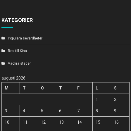
KATEGORIER
Populära sevärdheter
Res till Kina
Vackra städer
augusti 2026
M
T
O
T
F
L
S
1
2
3
4
5
6
7
8
9
10
11
12
13
14
15
16