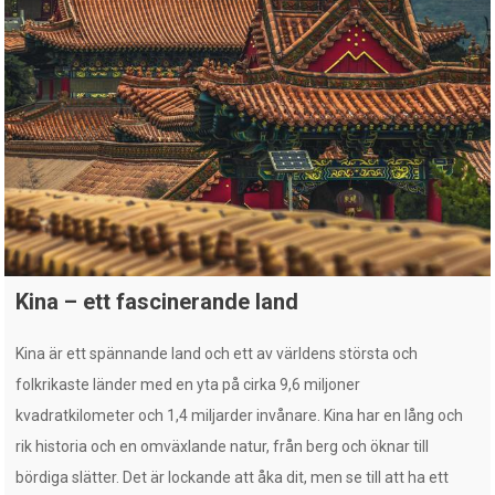
Kina – ett fascinerande land
Kina är ett spännande land och ett av världens största och
folkrikaste länder med en yta på cirka 9,6 miljoner
kvadratkilometer och 1,4 miljarder invånare. Kina har en lång och
rik historia och en omväxlande natur, från berg och öknar till
bördiga slätter. Det är lockande att åka dit, men se till att ha ett