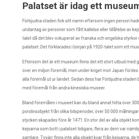
Palatset är idag ett museu
Förbjudna staden fick sitt namn eftersom ingen person hade 
undantag av personer som fått kallelse eller tillåtelse av ke
talet då det blev ockuperat av franska och engelska styrkor
palatset. Det förklarades i början på 1920-talet som ett mus
Eftersom det är ett museum finns det ett stort utbud med ga
över en miljon föremål, men under kriget mot Japan fördes 
alla föremål ut ur landet. Sedan dess har Förbjudna staden bli
med föremål från andra kinesiska museer.
Bland föremålen i museet kan du bland annat hitta över 30
porslinsobjekt från olika tidsperioder, över 50 000 målningar
stycken skapades före år 1471. En stor del av alla objekt k
kejsarna som bott i palatset tidigare, flera av dem var nämli
samlare. Tyvärr finns inte alla objekt kvar från kejsarna, de