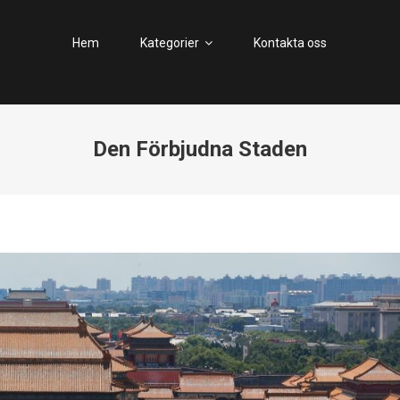
MOTKINA.SE
Fina platser i Kina, populära turistmål och allmän information
Hem
Kategorier
Kontakta oss
Den Förbjudna Staden