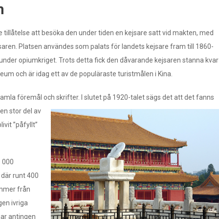
m
tillåtelse att besöka den under tiden en kejsare satt vid makten, med
jsaren. Platsen användes som palats för landets kejsare fram till 1860-
 under opiumkriget. Trots detta fick den dåvarande kejsaren stanna kvar 
eum och är idag ett av de populäraste turistmålen i Kina.
mla föremål och skrifter. I slutet på 1920-talet säg
s det att det fanns
en stor del av
vit ”påfyllt”
0 000
 där runt 400
ommer från
gen ivriga
 har antingen