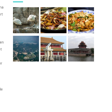
dna
rt
sen
et
er
de