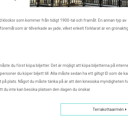
d klockor som kommer från tidigt 1900-tal och framåt. En annan typ av
föremål som är tillverkade av jade, vilket enkelt förklarat är en grönakti
e du först köpa biljetter. Det är möjligt att köpa biljetterna på interne
soner du köper biljett till. Alla måste sedan ha ett giltigt ID som de k
rekt på plats. Något du måste tänka på är att den kinesiska myndigheten h
att du inte kan besöka platsen den dagen du önskar.
Terrakottaarmén