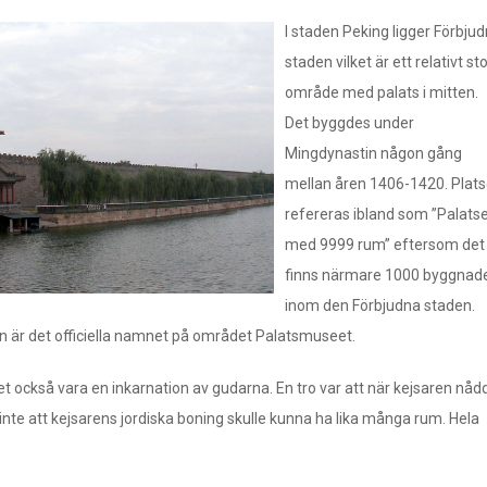
I staden Peking ligger Förbju
staden vilket är ett relativt sto
område med palats i mitten.
Det byggdes under
Mingdynastin någon gång
mellan åren 1406-1420. Plat
refereras ibland som ”Palats
med 9999 rum” eftersom det
finns närmare 1000 byggnad
inom den Förbjudna staden.
en är det officiella namnet på området Palatsmuseet.
t också vara en inkarnation av gudarna. En tro var att när kejsaren nåd
nte att kejsarens jordiska boning skulle kunna ha lika många rum. Hela